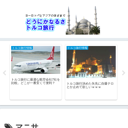
トルコ旅行情報
トルコ旅行情報
ト
トルコ旅行に最適な航空会社7社を
ト
ザ
比較。どこが一番安くて便利？
トルコ旅行決めた矢先に自爆テロ
つ
とか止めて欲しいｗｗｗ
マニサ