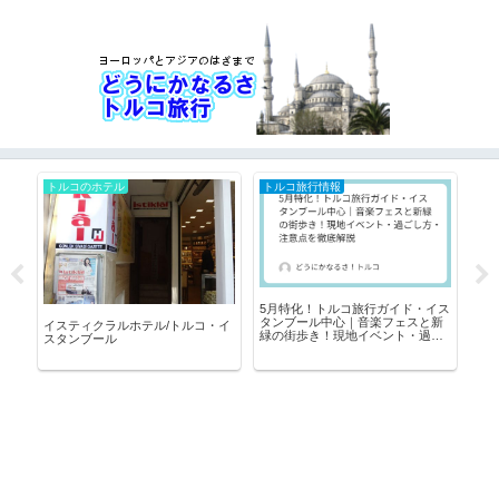
トルコのホテル
トルコ旅行情報
ト
5月特化！トルコ旅行ガイド・イス
イ
タンブール中心｜音楽フェスと新
ル8
で
イスティクラルホテル/トルコ・イ
緑の街歩き！現地イベント・過ご
スタンブール
し方・注意点を徹底解説