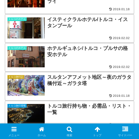
ライ
2019.01.18
イスティクラルホテル/トルコ・イス
トルコのホテル
タンブール
2019.02.02
ホテルギュネシ/トルコ・ブルサの格
トルコのホテル
安ホテル
2019.02.02
スルタンアフメット地区～夜のガラタ
トルコ旅行記
橋付近～ガラタ塔
2019.01.18
トルコ旅行持ち物・必需品・リスト・
トルコ旅行情報
一覧
2019.01.18
第2回トルコ旅行記のまとめページ
トルコ旅行記
メニュー
ホーム
検索
トップ
サイドバー