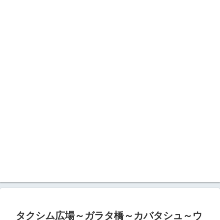
タクシム広場～ガラタ橋～カバタシュ～ウ