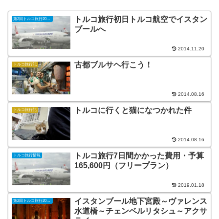
トルコ旅行初日トルコ航空でイスタン
第2回トルコ旅行2013年
ブールへ
2014.11.20
古都ブルサヘ行こう！
トルコ旅行記
2014.08.16
トルコに行くと猫になつかれた件
トルコ旅行記
2014.08.16
トルコ旅行7日間かかった費用・予算
トルコ旅行情報
165,600円（フリープラン）
2019.01.18
イスタンブール地下宮殿～ヴァレンス
第2回トルコ旅行2013年
水道橋～チェンベルリタシュ～アクサ