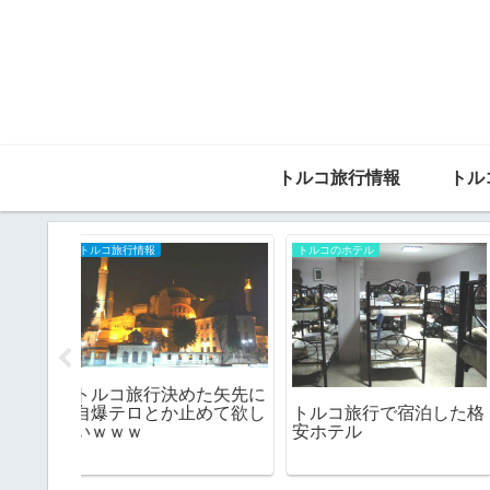
トルコ旅行情報
トル
トルコ旅行情報
トルコ旅行情報
コ旅行ガ
知らないと損する。海外
トルコの天気予報なら
ブール中
旅行の緊急連絡手段は
のサイト。20地域の天
事とグル
LINE Out（LINE電話）
気チェックができる便
イベン
が便利すぎる。
な天気予報サイト。
注意点を