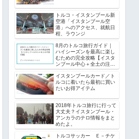
トルコ・イスタンブール新
空港「イスタンブール空
港」へのアクセス、就航日
程、ラウンジ
8月のトルコ旅行ガイド｜
ハイシーズンを最高に楽し
むための完全攻略【イスタ
ンブール中心＋全土の注目
行事】
イスタンブールカード／ト
ルコに着いたら最初に買い
たいお得アイテム
2018年トルコ旅行に行って
大丈夫？イスタンブール・
アンカラのテロ情報をまと
めたよ。
トルコサッカー Ｅ－チケ