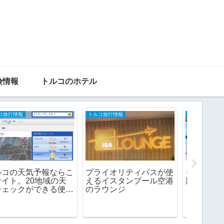
険情報
トルコのホテル
トルコ旅行情報
トルコのホテル
トルコ旅行
イスタンブールおすすめ
トルコ
イスタンブール2014ト
格安ホテル8選
ルＷiＦ
リップアドバイザー世界
Ｆiが一
のベスト観光地トップに
選ばれる。