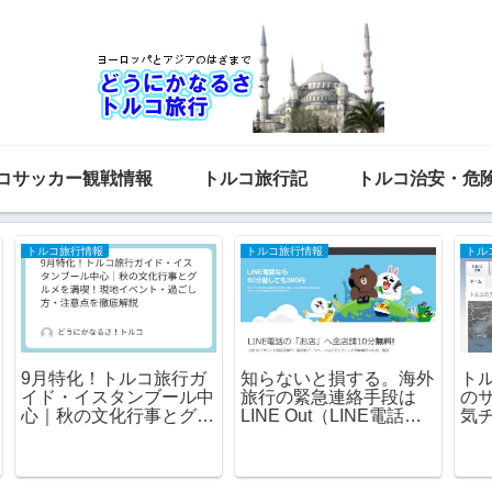
コサッカー観戦情報
トルコ旅行記
トルコ治安・危
トルコ旅行情報
トルコ旅行情報
こ
プライオリティパスが使
イスタンブールカード詐
えるイスタンブール空港
欺・事例集 ２０２６年
利
のラウンジ