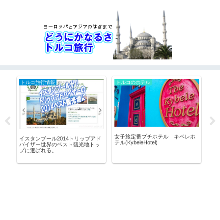
トルコ旅行情報
トルコのホテル
ト
な
女子旅定番プチホテル キベレホ
イスタンブール2014トリップアド
方
テル(KybeleHotel)
イ
バイザー世界のベスト観光地トッ
き
プに選ばれる。