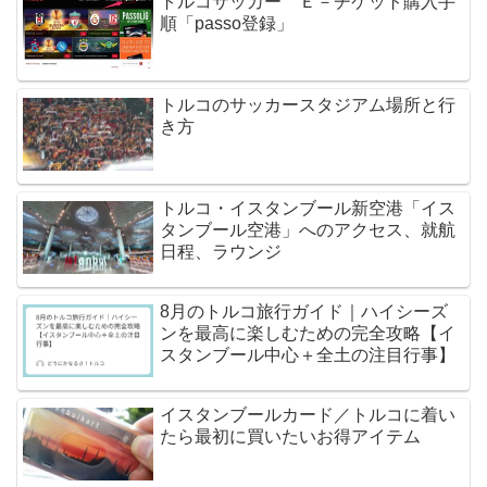
トルコサッカー Ｅ－チケット購入手
順「passo登録」
トルコのサッカースタジアム場所と行
き方
トルコ・イスタンブール新空港「イス
タンブール空港」へのアクセス、就航
日程、ラウンジ
8月のトルコ旅行ガイド｜ハイシーズ
ンを最高に楽しむための完全攻略【イ
スタンブール中心＋全土の注目行事】
イスタンブールカード／トルコに着い
たら最初に買いたいお得アイテム