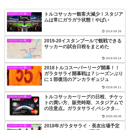
トルコサッカー観客大減少！スタジア
トルコサッカー観戦情報
ムは常にガラガラ状態！やばい
2014.09.26
2019-20イスタンブールで観戦できる
トルコサッカー観戦情報
サッカーの試合日程をまとめた
2019.09.14
2018トルコスーパーリーグ開幕！！
トルコサッカー観戦情報
ガラタサライ開幕戦は７シーズンぶり
に１部復活のアンカラギュジュ
2018.08.11
トルコサッカーリーグの日程、チケッ
トルコサッカー観戦情報
トの買い方、販売時期、スタジアムで
の注意点。ガラタサライ,ベシクタシ
ュの試合を見よう！
2026.08.09
2018年ガラタサライ・長友出場予定
トルコサッカー観戦情報