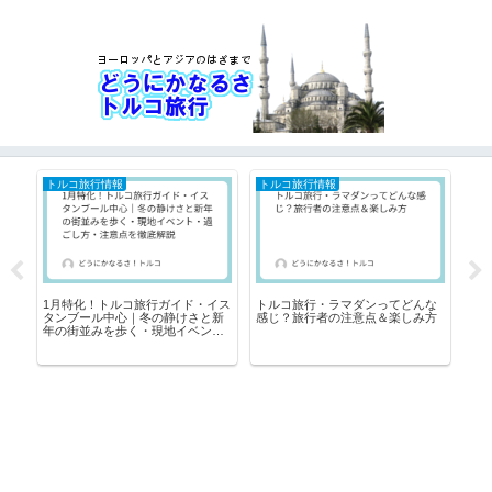
トルコ旅行情報
トルコ旅行情報
ト
1月特化！トルコ旅行ガイド・イス
トルコ旅行・ラマダンってどんな
11
タンブール中心｜冬の静けさと新
感じ？旅行者の注意点＆楽しみ方
ス
なト
年の街並みを歩く・現地イベン
楽
ト・過ごし方・注意点を徹底解説
イ
底