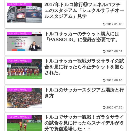
2017年トルコ旅行⑥フェネルバフチ
トルコサッカー観戦情報
ェのスタジアム「シュクルサラチオー
ルスタジアム」見学
2019.01.18
トルコサッカーのチケット購入には
トルコサッカー観戦情報
「PASSOLIG」に登録が必要です。
2026.08.09
トルコサッカー観戦ガラタサライの試
トルコサッカー観戦情報
合を見に行ったら不正チケットを握ら
された。
2014.08.16
トルコのサッカースタジアム場所と行
トルコサッカー観戦情報
き方
2026.07.25
トルコでサッカー観戦！ガラタサライ
トルコサッカー観戦情報
の試合を見に行ったらスナイデルが６
分で負傷退場した・・