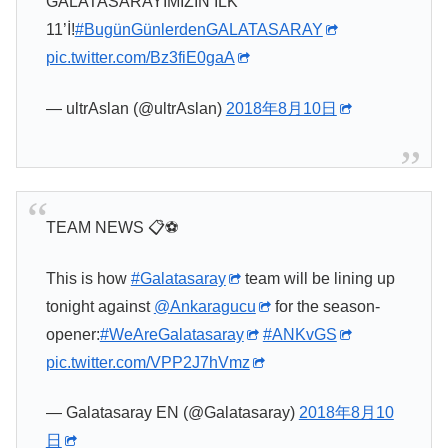
GALATASARAYIMIZIN İLK
11’İ!
#BugünGünlerdenGALATASARAY
pic.twitter.com/Bz3fiE0gaA
— ultrAslan (@ultrAslan)
2018年8月10日
TEAM NEWS 📋⚽️
This is how
#Galatasaray
team will be lining up
tonight against
@Ankaragucu
for the season-
opener:
#WeAreGalatasaray
#ANKvGS
pic.twitter.com/VPP2J7hVmz
— Galatasaray EN (@Galatasaray)
2018年8月10
日