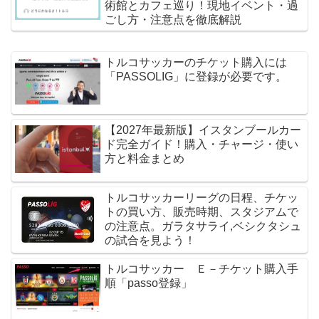
術館とカフェ巡り！現地イベント・過
ごし方・注意点を徹底解説
トルコサッカーのチケット購入には
「PASSOLIG」に登録が必要です。
【2027年最新版】イスタンブールカー
ド完全ガイド！購入・チャージ・使い
方と料金まとめ
トルコサッカーリーグの日程、チケッ
トの買い方、販売時期、スタジアムで
の注意点。ガラタサライ,ベシクタシュ
の試合を見よう！
トルコサッカー Ｅ－チケット購入手
順「passo登録」