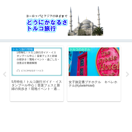
トルコ旅行情報
トルコのホテル
ト
5月特化！トルコ旅行ガイド・イス
女子旅定番プチホテル キベレホ
ノッ
タンブール中心｜音楽フェスと新
でき
テル(KybeleHotel)
Su
緑の街歩き！現地イベント・過ご
し
し方・注意点を徹底解説