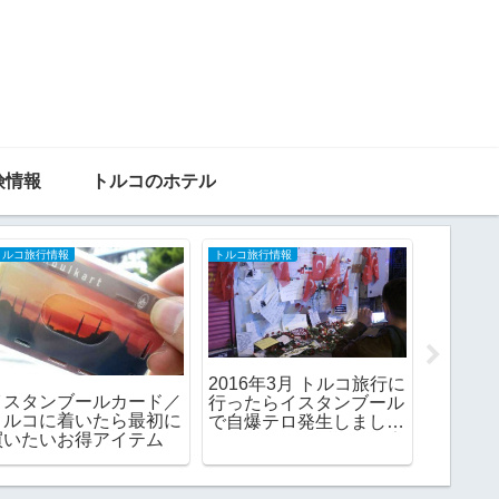
険情報
トルコのホテル
トルコ旅行情報
トルコ旅行情報
トルコのホ
知らないと損する。海外
トルコ旅行危険対策！
メイウ
旅行の緊急連絡手段は
「たびレジ」登録は必須
（Mayw
INE Out（LINE電話）
でしょう。
ンブー
が便利すぎる。
る格安