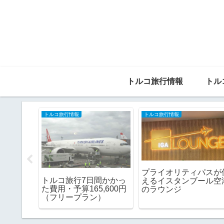
トルコ旅行情報
トル
トルコ旅行情報
トルコ旅行情報
ルコ旅行に
トルコ旅行に最適な航
旅の準備／どうにかなる
ンブール
会社7社を比較。どこ
さ！トルコ旅行
しまし
一番安くて便利？
旅行報告