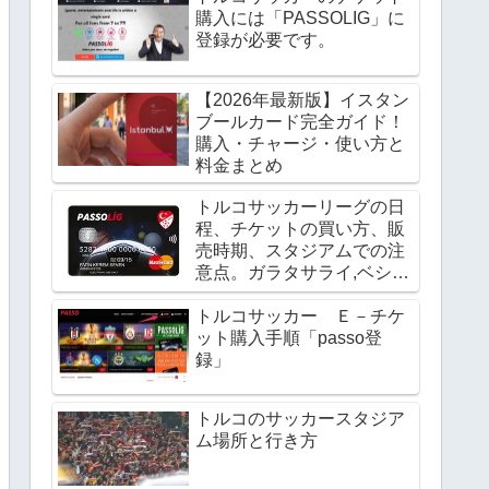
スタジアム
購入には「PASSOLIG」に
登録が必要です。
【2026年最新版】イスタン
KOM ARENA
ブールカード完全ガイド！
購入・チャージ・使い方と
料金まとめ
TÜRK
トルコサッカーリーグの日
KOM ARENA
程、チケットの買い方、販
売時期、スタジアムでの注
意点。ガラタサライ,ベシク
DİYESİ KADİR HAS
タシュの試合を見よう！
トルコサッカー Ｅ－チケ
KOM ARENA
ット購入手順「passo登
録」
AŞAKŞEHİR
トルコのサッカースタジア
ム場所と行き方
KOM ARENA