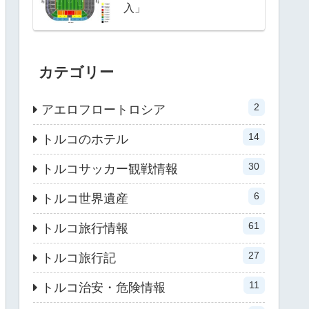
入」
KOM ARENA
ATATÜRK
カテゴリー
KOM ARENA
2
アエロフロートロシア
14
トルコのホテル
KOM ARENA
30
トルコサッカー観戦情報
SARACOĞLU
6
トルコ世界遺産
KOM ARENA
61
トルコ旅行情報
İP ERDOĞAN STADYUMU
27
トルコ旅行記
KOM ARENA
11
トルコ治安・危険情報