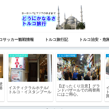
コサッカー観戦情報
トルコ旅行記
トルコ治安・危
トルコ旅行情報
トルコ旅行情報
トルコ旅行おすすめアプ
空
まるでＳＦの世界。イス
リ7選
が
タンブール超近代的宇宙
モスク（マルマラ大学神
L
学部モスク）