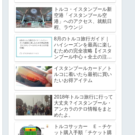
 ŞEYHOĞLU
トルコ・イスタンブール新
空港「イスタンブール空
KOM ARENA
港」へのアクセス、就航日
程、ラウンジ
K
8月のトルコ旅行ガイド｜
ハイシーズンを最高に楽し
KOM ARENA
むための完全攻略【イスタ
ンブール中心＋全土の注目
行事】
イスタンブールカード／ト
ルコに着いたら最初に買い
KOM ARENA
たいお得アイテム
S
2018年トルコ旅行に行って
大丈夫？イスタンブール・
İMPİYAT
アンカラのテロ情報をまと
めたよ。
KOM ARENA
トルコサッカー Ｅ－チケ
ット購入手順「チケット購